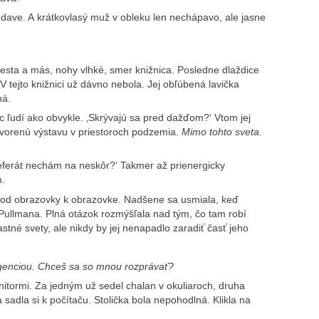
v dave. A krátkovlasý muž v obleku len nechápavo, ale jasne
esta a más, nohy vlhké, smer knižnica. Posledne dlaždice
V tejto knižnici už dávno nebola. Jej obľúbená lavička
ná.
ac ľudí ako obvykle. ‚Skrývajú sa pred dažďom?‘ Vtom jej
otvorenú výstavu v priestoroch podzemia.
Mimo tohto sveta.
referát nechám na neskôr?‘ Takmer až prienergicky
m.
ne, od obrazovky k obrazovke. Nadšene sa usmiala, keď
 Pullmana. Plná otázok rozmýšľala nad tým, čo tam robí
lastné svety, ale nikdy by jej nenapadlo zaradiť časť jeho
ligenciou. Chceš sa so mnou rozprávať?
itormi. Za jedným už sedel chalan v okuliaroch, druha
 sadla si k počítaču. Stolička bola nepohodlná. Klikla na