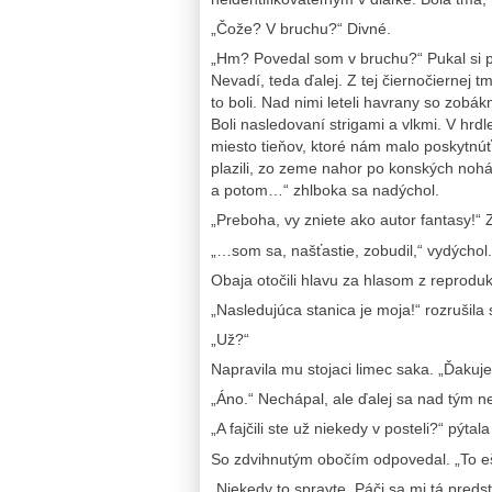
„Čože? V bruchu?“ Divné.
„Hm? Povedal som v bruchu?“ Pukal si p
Nevadí, teda ďalej. Z tej čiernočiernej tm
to boli. Nad nimi leteli havrany so zobá
Boli nasledovaní strigami a vlkmi. V hr
miesto tieňov, ktoré nám malo poskytnúť 
plazili, zo zeme nahor po konských nohá
a potom…“ zhlboka sa nadýchol.
„Preboha, vy zniete ako autor fantasy!“ 
„…som sa, našťastie, zobudil,“ vydýchol.
Obaja otočili hlavu za hlasom z reproduk
„Nasledujúca stanica je moja!“ rozrušila 
„Už?“
Napravila mu stojaci limec saka. „Ďakuj
„Áno.“ Nechápal, ale ďalej sa nad tým ne
„A fajčili ste už niekedy v posteli?“ pýtala
So zdvihnutým obočím odpovedal. „To eš
„Niekedy to spravte. Páči sa mi tá preds