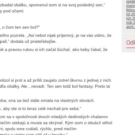
sept
zbadal obálku, spomenul som si na svoj posledný sen,“
mare
febru
y pod očami.
júl 2
jún 
máj 
, o čom ten sen bol?“
apríl
ho pozrela. „Asi nebol nijak príjemný, je na vás vidno, že
Od
li,“ dodala už priateľskejšie.
nik a pravou rukou si ich začal šúchať, ako keby čakal, že
izol si prst a až príliš zaujato zotrel škvrnu z jednej z nich.
ľa obálky. Ale…nevadí. Ten sen totiž bol fantasy. Preto tá
ba; ona sa tiež stále smiala na vlastných slovách.
o, aby ste si to teraz celé nechali pre seba.“
som sa v spoločnosti dvoch mladých dedinských chalanov
niečím utekajú a musia sa skrývať. Kým som o situácií stihol
ni; spolu sme cválali, rýchlo, pred niečím
mráz a vietor som cítil až v bruchu.“