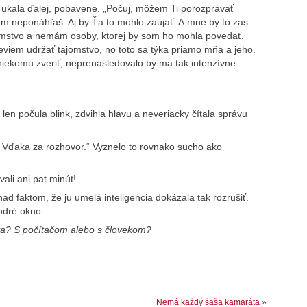
 Ťukala ďalej, pobavene. „Počuj, môžem Ti porozprávať
m neponáhľaš. Aj by Ťa to mohlo zaujať. A mne by to zas
omstvo a nemám osoby, ktorej by som ho mohla povedať.
viem udržať tajomstvo, no toto sa týka priamo mňa a jeho.
niekomu zveriť, neprenasledovalo by ma tak intenzívne.
 len počula blink, zdvihla hlavu a neveriacky čítala správu
 Vďaka za rozhovor.“ Vyznelo to rovnako sucho ako
li ani pat minút!‘
 nad faktom, že ju umelá inteligencia dokázala tak rozrušiť.
odré okno.
va? S počítačom alebo s človekom?
Nemá každý šaša kamaráta
»