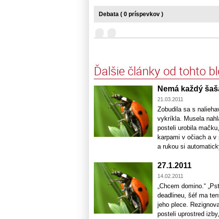
Debata ( 0 príspevkov )
Ďalšie články od tohto b
Nemá každý šaš
21.03.2011
Zobudila sa s nalieha
vykríkla. Musela nahla
posteli urobila mačku
karpami v očiach a v
a rukou si automaticky
27.1.2011
14.02.2011
„Chcem domino.“ „Pst!
deadlineu, šéf ma tent
jeho plece. Rezignova
posteli uprostred izb