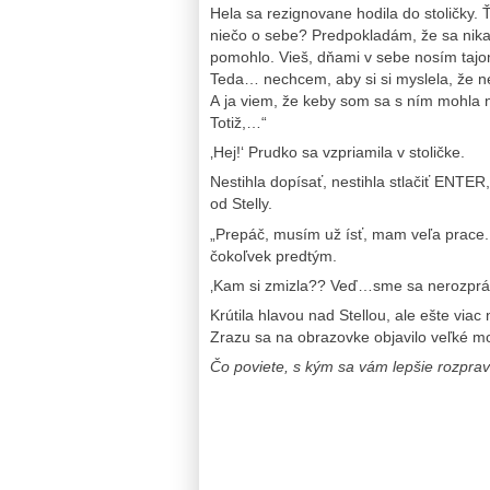
Hela sa rezignovane hodila do stoličky.
niečo o sebe? Predpokladám, že sa nika
pomohlo. Vieš, dňami v sebe nosím taj
Teda… nechcem, aby si si myslela, že ne
A ja viem, že keby som sa s ním mohla 
Totiž,…“
‚Hej!‘ Prudko sa vzpriamila v stoličke.
Nestihla dopísať, nestihla stlačiť ENTER,
od Stelly.
„Prepáč, musím už ísť, mam veľa prace.
čokoľvek predtým.
‚Kam si zmizla?? Veď…sme sa nerozpráva
Krútila hlavou nad Stellou, ale ešte viac
Zrazu sa na obrazovke objavilo veľké m
Čo poviete, s kým sa vám lepšie rozpra