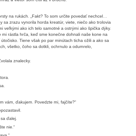
rsty na rukách. „Fakt? To som určite povedať nechcel…
y sa zrazu vynorila horda kreatúr, viete, niečo ako trolovia
kmi veľkými ako ich telo samotné a ostrými ako špička dýky.
dle mi rástla hrča, keď sme konečne dohnali naše kone na
útočisko. Tiene však po par minútach ticha ožili a ako sa
ch, všetko, čoho sa dotkli, ochrnulo a odumrelo,
Zvolala znalecky.
tora.
sa.
em vám, ďakujem. Povedzte mi, fajčíte?“
pozastavil.
 sa ďalej.
te nie.“
tava.“