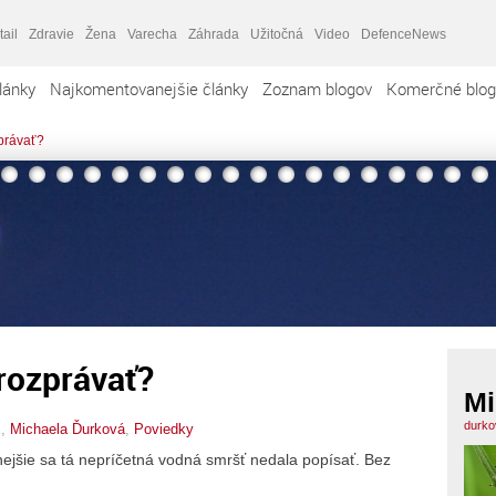
tail
Zdravie
Žena
Varecha
Záhrada
Užitočná
Video
DefenceNews
lánky
Najkomentovanejšie články
Zoznam blogov
Komerčné blog
právať?
rozprávať?
Mi
durko
x,
Michaela Ďurková
,
Poviedky
žnejšie sa tá nepríčetná vodná smršť nedala popísať. Bez