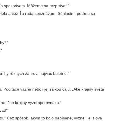
 Ťa spoznávam. Môžeme sa rozprávať.“
m Hela a tiež Ťa rada spoznávam. Súhlasím, poďme sa
ihy?“
.“
ihy rôznych žánrov, najviac beletriu.“
. Počítače vážne neboli jej šálkou čaju. „Aké krajiny sveta
aničné krajiny vyzerajú rovnako.“
vať!“
 to.“ Cez spôsob, akým to bolo napísané, vyzneli jej slová