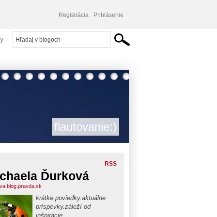
Registrácia
Prihlásenie
y
flautovanie:)
RSS
chaela Ďurková
va.blog.pravda.sk
krátke poviedky.aktuálne
príspevky.záleží od
inšpirácie