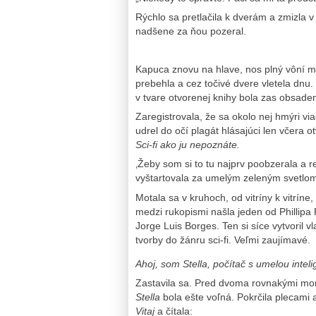
Rýchlo sa pretlačila k dverám a zmizla 
nadšene za ňou pozeral.
Kapuca znovu na hlave, nos plný vôní m
prebehla a cez točivé dvere vletela dnu. 
v tvare otvorenej knihy bola zas obsade
Zaregistrovala, že sa okolo nej hmýri vi
udrel do očí plagát hlásajúci len včera 
Sci-fi ako ju nepoznáte.
‚Žeby som si to tu najprv poobzerala a 
vyštartovala za umelým zeleným svetlo
Motala sa v kruhoch, od vitríny k vitrí
medzi rukopismi našla jeden od Phillipa
Jorge Luis Borges. Ten si síce vytvoril v
tvorby do žánru sci-fi. Veľmi zaujímavé.
Ahoj, som Stella, počítač s umelou inte
Zastavila sa. Pred dvoma rovnakými mon
Stella
bola ešte voľná. Pokrčila plecami a
Vitaj
a čítala: