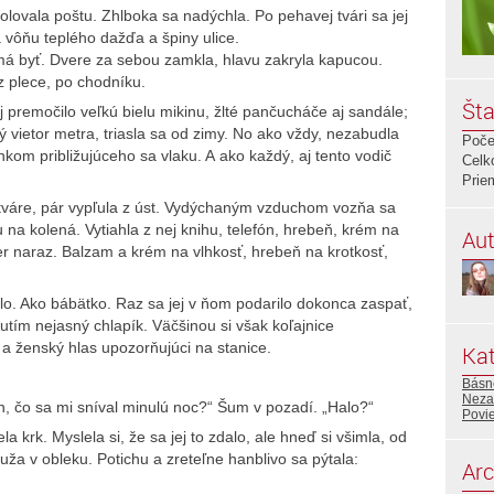
lovala poštu. Zhlboka sa nadýchla. Po pehavej tvári sa jej
a vôňu teplého dažďa a špiny ulice.
má byť. Dvere za sebou zamkla, hlavu zakryla kapucou.
z plece, po chodníku.
Šta
premočilo veľkú bielu mikinu, žlté pančucháče aj sandále;
 vietor metra, triasla sa od zimy. No ako vždy, nezabudla
Poče
kom približujúceho sa vlaku. A ako každý, aj tento vodič
Celk
Prie
tváre, pár vypľula z úst. Vydýchaným vzduchom vozňa sa
 na kolená. Vytiahla z nej knihu, telefón, hrebeň, krém na
Aut
er naraz. Balzam a krém na vlhkosť, hrebeň na krotkosť,
alo. Ako bábätko. Raz sa jej v ňom podarilo dokonca zaspať,
nutím nejasný chlapík. Väčšinou si však koľajnice
a a ženský hlas upozorňujúci na stanice.
Kat
Básn
Neza
n, čo sa mi sníval minulú noc?“ Šum v pozadí. „Halo?“
Povi
a krk. Myslela si, že sa jej to zdalo, ale hneď si všimla, od
ža v obleku. Potichu a zreteľne hanblivo sa pýtala:
Arc