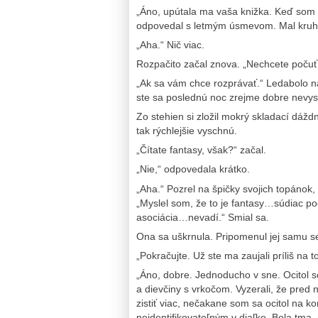
„Áno, upútala ma vaša knižka. Keď som 
odpovedal s letmým úsmevom. Mal kruh
„Aha.“ Nič viac.
Rozpačito začal znova. „Nechcete počuť
„Ak sa vám chce rozprávať.“ Ledabolo naň
ste sa poslednú noc zrejme dobre nevyspa
Zo stehien si zložil mokrý skladací dážd
tak rýchlejšie vyschnú.
„Čítate fantasy, však?“ začal.
„Nie,“ odpovedala krátko.
„Aha.“ Pozrel na špičky svojich topánok, ol
„Myslel som, že to je fantasy…súdiac pod
asociácia…nevadí.“ Smial sa.
Ona sa uškrnula. Pripomenul jej samu se
„Pokračujte. Už ste ma zaujali príliš na t
„Áno, dobre. Jednoducho v sne. Ocitol 
a dievčiny s vrkočom. Vyzerali, že pred 
zistiť viac, nečakane som sa ocitol na ko
neidentifikovateľným v diaľke. Bola tma, 