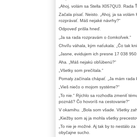
„Ahoj, volám sa Stella X057QU3. Rada
Začala písať. Neisto. „Ahoj, ja sa volá
rozprávať. Máš nejaké návrhy?“
Odpoveď prišla hneď.
„Ja sa rada rozpravám o čomkoľvek.“
Chvíľu váhala, kým naťukala: „Čo tak kn
„Jasne, evidujem ich presne 17 038 950
Aha. „Máš nejakú obľúbenú?“
„Všetky som prečítala.“
Pomaly začínala chápať. „Ja mám rada kn
„Vieš niečo o mojom systéme?“
„To nie.“ Rýchlo sa rozhodla zmeniť tému
poznáš? Čo hovoríš na cestovanie?“
V okamihu. „Bola som všade. Všetky zahr
„Kiežby som aj ja mohla všetky precesto
„To nie je možné. Aj tak by to nestálo za
obyčajne sucho.