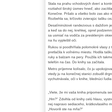
Stala na prahu vchodových dverí a kontro
roztiahol široký úsmev hneď, ako zacítil
Konečne. Pršalo a všetko bolo zas ako 
Rozbehla sa, kŕčovito zvierajúc tašku ce
Desaťminútové randezvous s dažďom jej 
a keď sa do nej, krehkej, oprel podzemný
sa usmiať na vodiča za preskleným okien
na ňu vypleštil oči.
Rukou si poodhŕňala polomokré vlasy z 
pretlačila k voľnému miestu. Hodila tašku
ruky a balzam na pery. Použila ich takm
telefón na čas. Do knihy sa začítala.
Metro príjemne kolísalo, čo ju upokojov
vtedy ju na konečnej stanici zobudil drg
vychutnávala, oči v knihe, blednúci ľudi
„Viete, že mi vaša kniha pripomenula se
„Hm?“ Zdvihla od knihy celú hlavu, vystrel
nej napravo sediaceho, krátkovlasého mu
„Hovorili ste na mňa?“