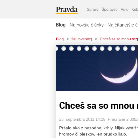
Správy
Športweb
Auto
Kok
Blog
Najnovšie články
Najčítanejšie č
Blog
>
flautovanie:)
>
Chceš sa so mnou roz
Chceš sa so mnou 
23. septembra 2011 14:19
, Prečítané 2 305
Pršalo ako z bezodnej krhly. Nijak výsti
hromov či bleskov, len prudko lialo.