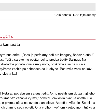
Celá debata
|
RSS tejto debaty
logera
a kamaráta
vým nutkaním. „Dnes je perfektný deň pre kengury, šašov a dúhu!“
s. Tešila sa svojmu pocitu, bol to predsa trojitý Salinger. Na
, dôkladne ponaťahovala ruky nohy, poškrabala sa na šiji a s
 pyžame zbehla po schodoch do kuchyne. Postavila vodu na kávu
 skryla [...]
 Netáraj, potrebujem sa sústrediť. Ak to nestihnem do zajtrajšieho
o krát bez váhania vyrazí,“ odvrkol. Zaklonila hlavu a oprela ju o
ne privrela oči a nepovedala ani slovo. Aspoň chvíľu nie. Sedeli na
y, chrbtami o seba opretí. Ona v dlhom voľnom kvetovanom tričku a