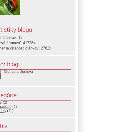
tistiky blogu
t článkov: 15
ová čítanosť: 41728x
merná čítanosť článkov: 2782x
or blogu
Michaela Ďurková
egórie
e
(2)
radené
(2)
edky
(11)
hív